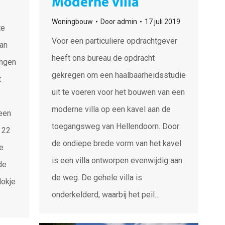
Moderne villa
e
Woningbouw
Door
admin
17 juli 2019
te
Voor een particuliere opdrachtgever
van
heeft ons bureau de opdracht
ngen
gekregen om een haalbaarheidsstudie
t
uit te voeren voor het bouwen van een
moderne villa op een kavel aan de
 een
toegangsweg van Hellendoorn. Door
e 22
de ondiepe brede vorm van het kavel
e
is een villa ontworpen evenwijdig aan
de
de weg. De gehele villa is
lokje
onderkelderd, waarbij het peil…