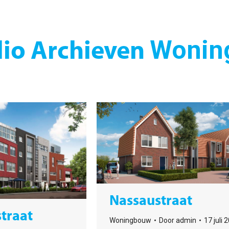
Wonin
lio Archieven
Nassaustraat
traat
Woningbouw
Door
admin
17 juli 