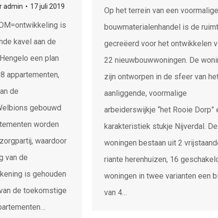
r
admin
17 juli 2019
Op het terrein van een voormalig
SOM=ontwikkeling is
bouwmaterialenhandel is de ruim
nde kavel aan de
gecreëerd voor het ontwikkelen 
 Hengelo een plan
22 nieuwbouwwoningen. De woni
18 appartementen,
zijn ontworpen in de sfeer van he
van de
aanliggende, voormalige
 Welbions gebouwd
arbeiderswijkje “het Rooie Dorp”
rtementen worden
karakteristiek stukje Nijverdal. D
zorgpartij, waardoor
woningen bestaan uit 2 vrijstaand
ng van de
riante herenhuizen, 16 geschakel
kening is gehouden
woningen in twee varianten een b
van de toekomstige
van 4…
partementen…