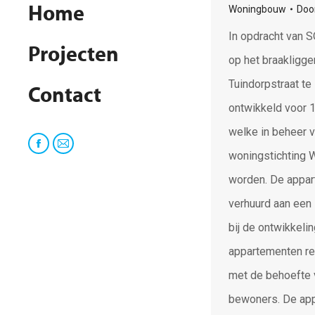
Woningbouw
Doo
Home
In opdracht van 
Projecten
op het braakligge
Tuindorpstraat te
Contact
ontwikkeld voor 
welke in beheer 
Facebook
Mail
woningstichting
page
page
worden. De appa
opens
opens
verhuurd aan een 
in
in
bij de ontwikkeli
new
new
appartementen re
window
window
met de behoefte 
bewoners. De ap