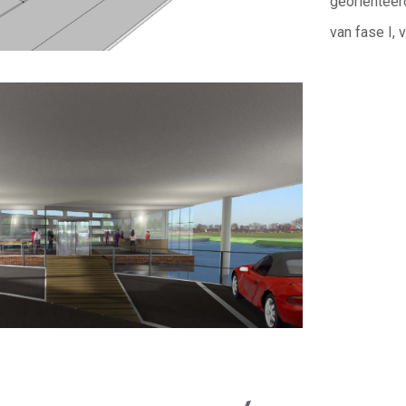
georiënteer
van fase I, 