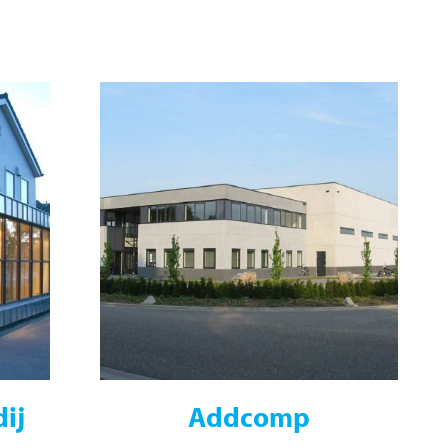
ij
Addcomp