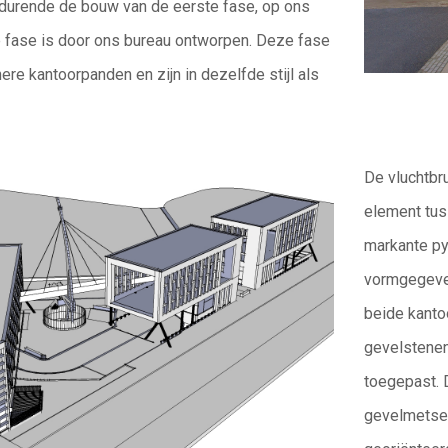
durende de bouw van de eerste fase,
op ons
fase is door ons bureau
ontworpen. Deze fase
inere kantoorpanden
en zijn in dezelfde stijl als
De vluchtbr
element tu
markante py
vormgegeven
beide kant
gevelstene
toegepast. 
gevelmetsel