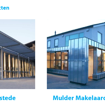
cten
stede
Mulder Makelaard