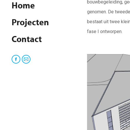
bouwbegeleiding,
ge
Home
genomen. De tweede 
Projecten
bestaat uit twee kle
fase I ontworpen.
Contact
Facebook
Mail
page
page
opens
opens
in
in
new
new
window
window