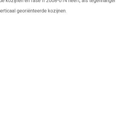
de kozijnen en fase II 2008-014
heeft, als tegenhanger
verticaal georiënteerde
kozijnen.