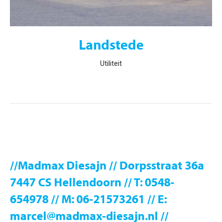
Landstede
Utiliteit
//Madmax Diesajn // Dorpsstraat 36a
7447 CS Hellendoorn // T: 0548-
654978 // M: 06-21573261 // E:
marcel@madmax-diesajn.nl //