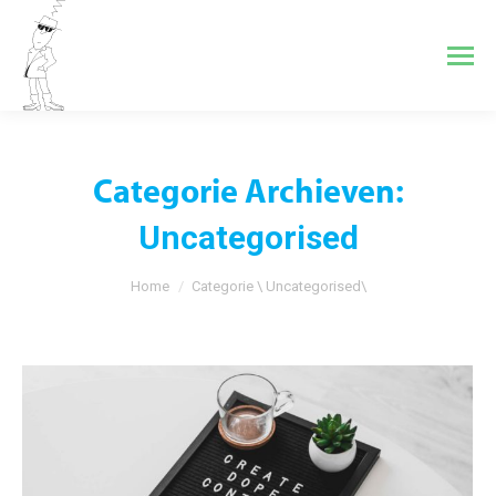
Categorie Archieven:
Uncategorised
Je bent hier:
Home
Categorie \ Uncategorised\