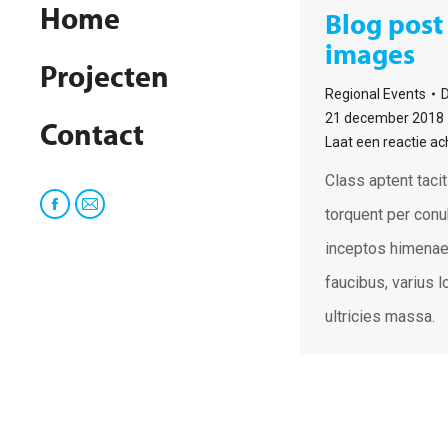
Home
Blog post
images
Projecten
Regional Events
21 december 2018
Contact
Laat een reactie ac
Class aptent tacit
torquent per conu
Facebook
Mail
page
page
inceptos himenae
opens
opens
faucibus, varius l
in
in
ultricies massa.
new
new
window
window