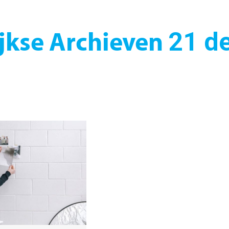
21 d
jkse Archieven