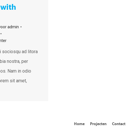
 with
Door
admin
hter
i sociosqu ad litora
bia nostra, per
os. Nam in odio
orem sit amet,
Home
Projecten
Contact