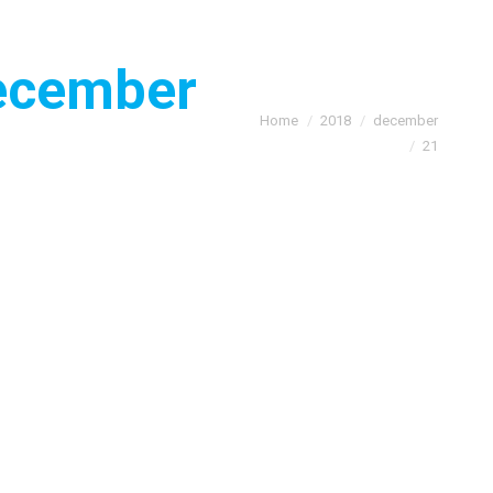
ecember
Je bent hier:
Home
2018
december
21