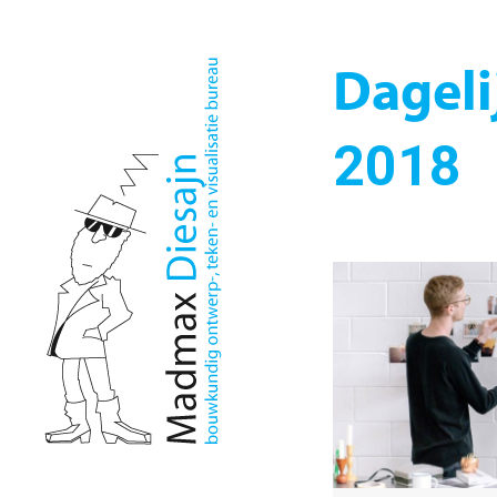
Dageli
2018